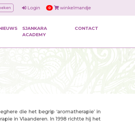
Login
winkelmandje
oeken
items in cart
0
NIEUWS
SJANKARA
CONTACT
ACADEMY
ghere die het begrip ‘aromatherapie’ in
ie in Vlaanderen. In 1998 richtte hij het