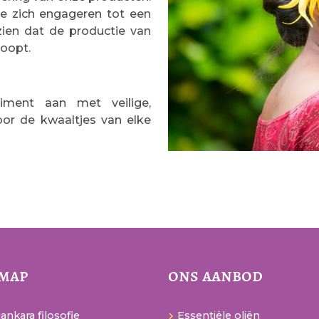
ie zich engageren tot een
zien dat de productie van
loopt.
timent aan met veilige,
oor de kwaaltjes van elke
emap
ons aanbod
ankara filosofie
Essentiële oliën