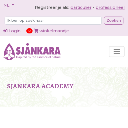
NL
Registreer je als:
particulier
-
professioneel
Zoeken
Login
winkelmandje
items in cart
0
sjankara academy