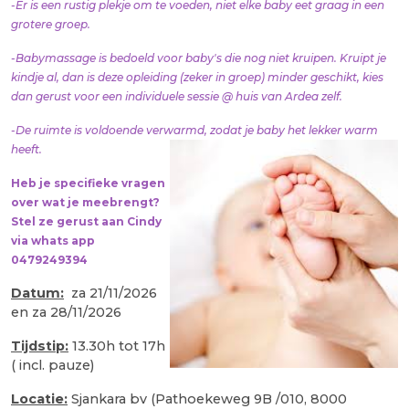
-Er is een rustig plekje om te voeden, niet elke baby eet graag in een
grotere groep.
-Babymassage is bedoeld voor baby's die nog niet kruipen. Kruipt je
kindje al, dan is deze opleiding (zeker in groep) minder geschikt, kies
dan gerust voor een individuele sessie @ huis van Ardea zelf.
-De ruimte is voldoende verwarmd, zodat je baby het lekker warm
heeft.
Heb je specifieke vragen
over wat je meebrengt?
Stel ze gerust aan Cindy
via whats app
0479249394
Datum:
za 21/11/2026
en za 28/11/2026
Tijdstip:
13.30h tot 17h
( incl. pauze)
Locatie:
Sjankara bv (Pathoekeweg 9B /010, 8000