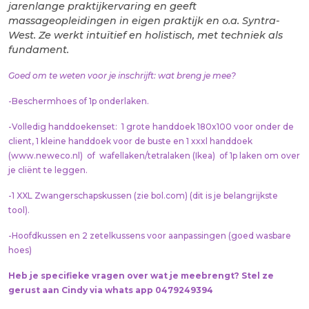
jarenlange praktijkervaring en geeft
massageopleidingen in eigen praktijk en o.a. Syntra-
West. Ze werkt intuïtief en holistisch, met techniek als
fundament.
Goed om te weten voor je inschrijft: w
at breng je mee?
-Beschermhoes of 1p onderlaken.
-Volledig handdoekenset: 1 grote handdoek 180x100 voor onder de
client, 1 kleine handdoek voor de buste en 1 xxxl handdoek
(
www.neweco.nl
) of wafellaken/tetralaken (Ikea) of 1p laken om over
je cliënt te leggen.
-1 XXL Zwangerschapskussen (zie
bol.com
) (dit is je belangrijkste
tool).
-Hoofdkussen en 2 zetelkussens voor aanpassingen (goed wasbare
hoes)
Heb je specifieke vragen over wat je meebrengt? Stel ze
gerust aan Cindy via whats app 0479249394