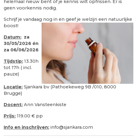
helemaal nieuw bent of je kennis wilt opfrissen. Er is
geen voorkennis nodig.
Schrijf je vandaag nog in en geef je welzijn een natuurlijke
boost!
Datum:
za
30/05/2026 én
za 06/06/2026
Tijdstip:
13.30h
tot 17h ( incl.
pauze)
Locatie:
Sjankara bv (Pathoekeweg 9B /010, 8000
Brugge)
Docent:
Ann Vansteenkiste
Prijs:
119.00 € pp
Info en inschrijven:
info@sjankara.com