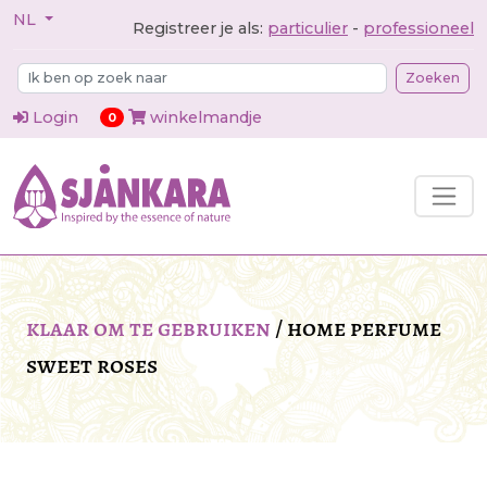
NL
Registreer je als:
particulier
-
professioneel
Zoeken
Login
winkelmandje
items in cart
0
klaar om te gebruiken
/
home perfume
sweet roses