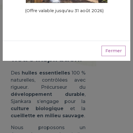
(Offre valable jusqu'au 31 août 2026)
‘L'essentiel de la
nature, source de
Fermer
notre inspiration.’
Des
huiles essentielles
100 %
naturelles, contrôlées avec
rigueur. Précurseur du
développement durable
,
Sjankara s’engage pour la
culture biologique
et la
cueillette en milieu sauvage
.
Nous proposons un