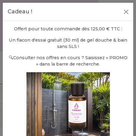
FR
Cadeau !
Inscrivez-vous en tant que :
particulier
-
professionnel
Offert pour toute commande dès 125,00 € TTC :
Chercher
Un flacon d'essai gratuit (30 ml) de gel douche & bain
Login
Panier
articles dans le panier
0
sans SLS !
🔍Consulter nos offres en cours ? Saisissez « PROMO
» dans la barre de recherche.