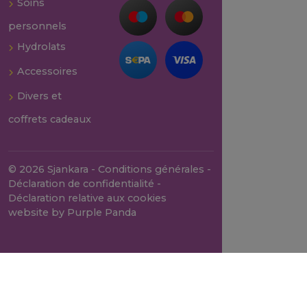
Soins
personnels
Hydrolats
Accessoires
Divers et
coffrets cadeaux
© 2026 Sjankara -
Conditions générales
-
Déclaration de confidentialité
-
Déclaration relative aux cookies
website by
Purple Panda