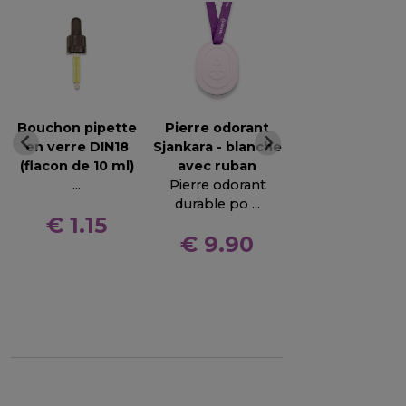
Bouchon pipette
Pierre odorant
Anti-sting roll
en verre DIN18
Sjankara - blanche
...
(flacon de 10 ml)
avec ruban
...
Pierre odorant
durable po ...
€ 10.10
€ 1.15
€ 9.90