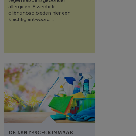
tegen seizoensgebonden
allergieën. Essentiële
oliën&nbsp;bieden hier een
krachtig antwoord. ...
de lenteschoonmaak