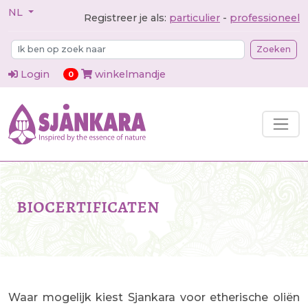
NL
Registreer je als:
particulier
-
professioneel
Zoeken
Login
winkelmandje
items in cart
0
biocertificaten
Waar mogelijk kiest Sjankara voor etherische oliën