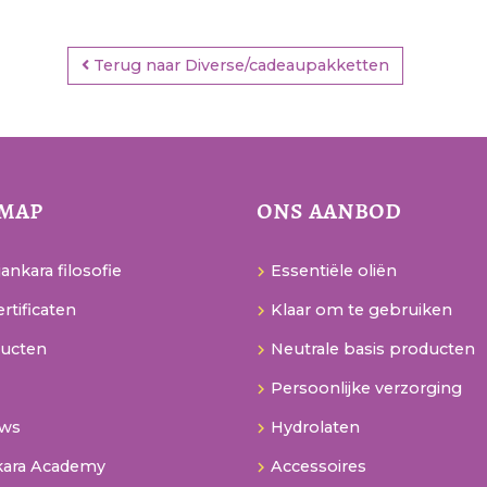
Terug naar Diverse/cadeaupakketten
emap
ons aanbod
ankara filosofie
Essentiële oliën
rtificaten
Klaar om te gebruiken
ucten
Neutrale basis producten
Persoonlijke verzorging
uws
Hydrolaten
kara Academy
Accessoires