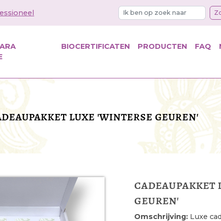
essioneel
Z
KARA
BIOCERTIFICATEN
PRODUCTEN
FAQ
E
adeaupakket luxe 'winterse geuren'
cadeaupakket 
geuren'
Omschrijving:
Luxe cad