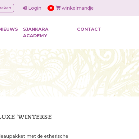
Login
winkelmandje
oeken
items in cart
0
NIEUWS
SJANKARA
CONTACT
ACADEMY
luxe 'winterse
eaupakket met de etherische