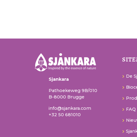
sit
De Sj
Sjankara
Bioce
Pathoekeweg 9B/010
B-8000 Brugge
Prod
info@sjankara.com
FAQ
+32 50 681010
Nie
Sjan