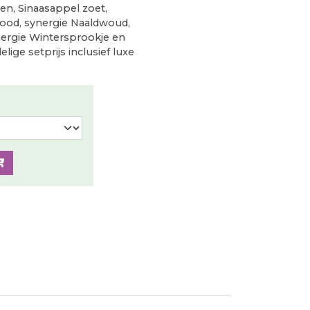
den, Sinaasappel zoet,
rood, synergie Naaldwoud,
nergie Wintersprookje en
lige setprijs inclusief luxe