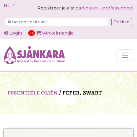
NL
Registreer je als:
particulier
-
professioneel
Zoeken
Login
winkelmandje
items in cart
0
essentiële oliën
/
peper, zwart